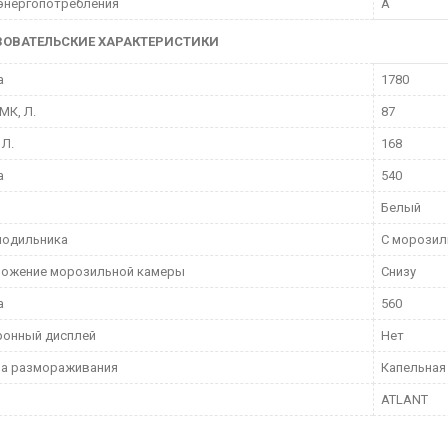
энергопотребления
A
ЗОВАТЕЛЬСКИЕ ХАРАКТЕРИСТИКИ
а
1780
МК, Л.
87
 Л.
168
а
540
Белый
лодильника
С морозил
ложение морозильной камеры
Снизу
а
560
ронный дисплей
Нет
ма размораживания
Капельная
ATLANT