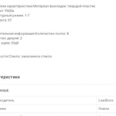
ские характеристики:Материал выкладки: твердый пластик
нт: Р600а
турный режим: 1-7
мата: ST
тельная информация:Количество полок: 8
тво дверей: 2
 шума: 39дб
ости:Стекло: закаленное стекло
теристики
ВНЫЕ
водитель
Leadbros
яние
Новое