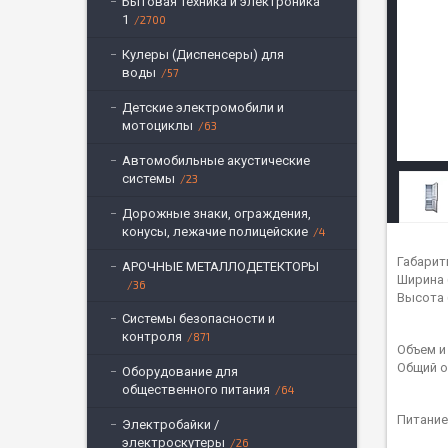
Бытовая техника и электроника
1
2700
Кулеры (Диспенсеры) для
воды
57
Детские электромобили и
мотоциклы
63
Автомобильные акустические
системы
23
Дорожные знаки, ограждения,
конусы, лежачие полицейские
4
Габарит
АРОЧНЫЕ МЕТАЛЛОДЕТЕКТОРЫ
Ширина 
36
Высота 
Системы безопасности и
контроля
871
Объем и 
Общий о
Оборудование для
общественного питания
64
Питание
Электробайки /
электроскутеры
26