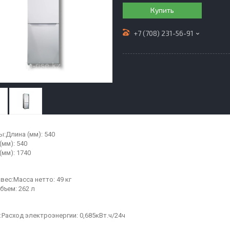
Купить
+7 (708) 231-56-91
ы:Длина (мм): 540
(мм): 540
(мм): 1740
вес:Масса нетто: 49 кг
бъем: 262 л
:Расход электроэнергии: 0,685кВт.ч/24ч