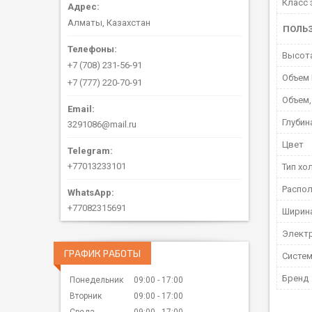
Класс 
Алматы, Казахстан
ПОЛЬ
Высот
+7 (708) 231-56-91
Объем 
+7 (777) 220-70-91
Объем,
Глубин
3291086@mail.ru
Цвет
+77013233101
Тип хо
Распо
+77082315691
Ширин
Элект
ГРАФИК РАБОТЫ
Систе
Бренд
Понедельник
09:00
17:00
Вторник
09:00
17:00
Среда
09:00
17:00