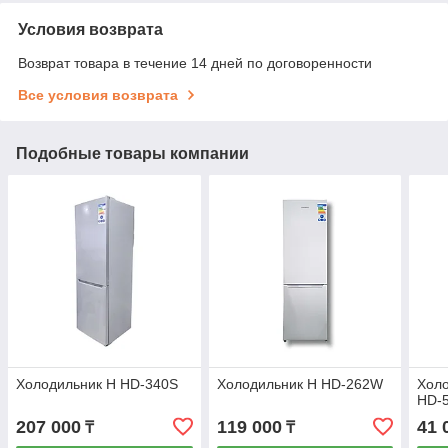
Условия возврата
Возврат товара в течение 14 дней по договоренности
Все условия возврата
Подобные товары компании
Холодильник H HD-340S
Холодильник H HD-262W
Холо
HD-
207 000
119 000
41 
₸
₸