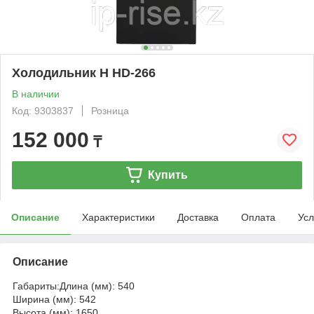
Холодильник H HD-266
В наличии
Код: 9303837
Розница
152 000
₸
Купить
Описание
Характеристики
Доставка
Оплата
Усл
Описание
Габариты:Длина (мм): 540
Ширина (мм): 542
Высота (мм): 1650