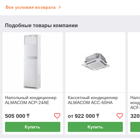
Все условия возврата
Подобные товары компании
Напольный кондиционер
Кассетный кондиционер
Нап
ALMACOM ACP-24AE
ALMACOM ACC-60HA
кон
ACF
505 000
922 000
320
₸
от
₸
Купить
Купить