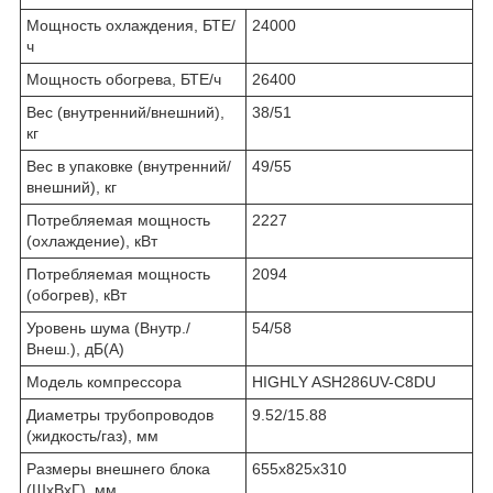
Мощность охлаждения, БТЕ/
24000
ч
Мощность обогрева, БТЕ/ч
26400
Вес (внутренний/внешний),
38/51
кг
Вес в упаковке (внутренний/
49/55
внешний), кг
Потребляемая мощность
2227
(охлаждение), кВт
Потребляемая мощность
2094
(обогрев), кВт
Уровень шума (Внутр./
54/58
Внеш.), дБ(А)
Модель компрессора
HIGHLY ASH286UV-C8DU
Диаметры трубопроводов
9.52/15.88
(жидкость/газ), мм
Размеры внешнего блока
655х825х310
(ШхВхГ), мм