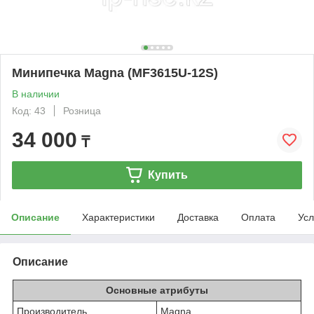
Минипечка Magna (MF3615U-12S)
В наличии
Код: 43
Розница
34 000
₸
Купить
Описание
Характеристики
Доставка
Оплата
Усл
Описание
Основные атрибуты
Производитель
Magna