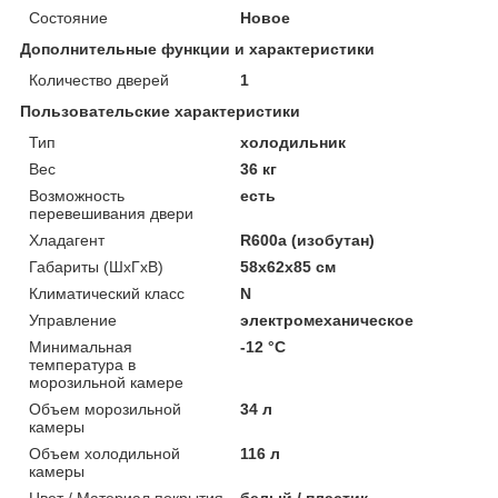
Состояние
Новое
Дополнительные функции и характеристики
Количество дверей
1
Пользовательские характеристики
Тип
холодильник
Вес
36 кг
Возможность
есть
перевешивания двери
Хладагент
R600a (изобутан)
Габариты (ШxГxВ)
58x62x85 см
Климатический класс
N
Управление
электромеханическое
Минимальная
-12 °C
температура в
морозильной камере
Объем морозильной
34 л
камеры
Объем холодильной
116 л
камеры
Цвет / Материал покрытия
белый / пластик