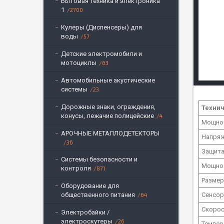
Бытовая техника и электроника
1
2700
Кулеры (Диспенсеры) для
воды
57
Детские электромобили и
мотоциклы
63
Автомобильные акустические
системы
23
Дорожные знаки, ограждения,
Техни
конусы, лежачие полицейские
4
Мощнос
АРОЧНЫЕ МЕТАЛЛОДЕТЕКТОРЫ
Напряж
36
Защита
Системы безопасности и
Мощнос
контроля
871
Размер
Оборудование для
общественного питания
Сенсор
64
Скорос
Электробайки /
электроскутеры
26
Темпер