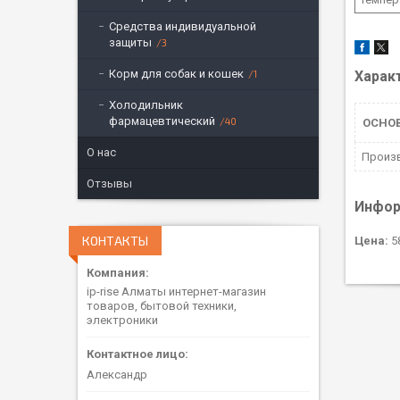
Средства индивидуальной
защиты
3
Корм для собак и кошек
1
Харак
Холодильник
фармацевтический
40
ОСНО
О нас
Произ
Отзывы
Инфор
КОНТАКТЫ
Цена:
58
ip-rise Алматы интернет-магазин
товаров, бытовой техники,
электроники
Александр