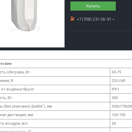
Купить
+7 (708) 231-56-91
ческие
ть обогрева, Вт
65-75
ение, В
220-240
 от водяных брызг
IPX1
ть, Вт
500
ы (без упаковки) (ШхВхГ), мм
200х170х38
ная дистанция, мм
120-150
ть воздуха, м/с
54
атура воздуха, °С