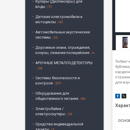
Кулеры (Диспенсеры) для
воды
57
Детские электромобили и
мотоциклы
63
Автомобильные акустические
системы
23
Дорожные знаки, ограждения,
конусы, лежачие полицейские
4
Тюбинг 
АРОЧНЫЕ МЕТАЛЛОДЕТЕКТОРЫ
бублики
36
кардион
отражае
Системы безопасности и
для взр
контроля
871
Оборудование для
общественного питания
64
Харак
Электробайки /
электроскутеры
26
ОСНО
Средства индивидуальной
защиты
3