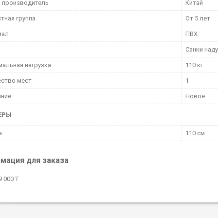
 производитель
Китай
тная группа
От 5 лет
иал
ПВХ
Санки над
альная нагрузка
110 кг
ество мест
1
яние
Новое
ЕРЫ
а
110 см
мация для заказа
 000 ₸