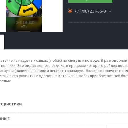
+7 (708) 231-56-91
катание на надувных санках (тюбах) по снегу или по воде. В разговорно
, пончики. Это вид активного отдыха, в процессе которого райдер по
агрузки (развивая сердце и легкие), тонизирует большое количество 
тся на его развитии и здоровье. Катание на тюбах приобретает всё бол
ослых.
теристики
ВНЫЕ