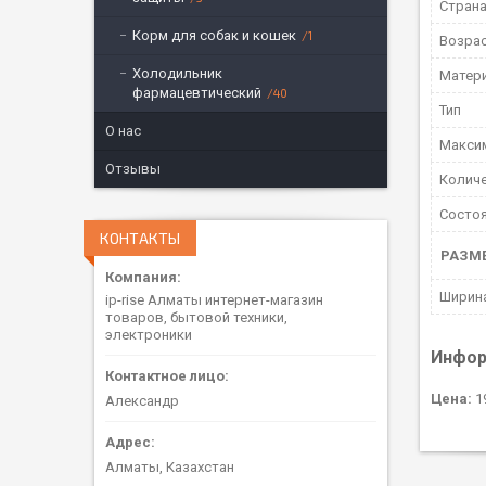
Страна
Корм для собак и кошек
1
Возрас
Холодильник
Матер
фармацевтический
40
Тип
О нас
Максим
Отзывы
Колич
Состо
КОНТАКТЫ
РАЗМ
Ширин
ip-rise Алматы интернет-магазин
товаров, бытовой техники,
электроники
Инфор
Цена:
19
Александр
Алматы, Казахстан