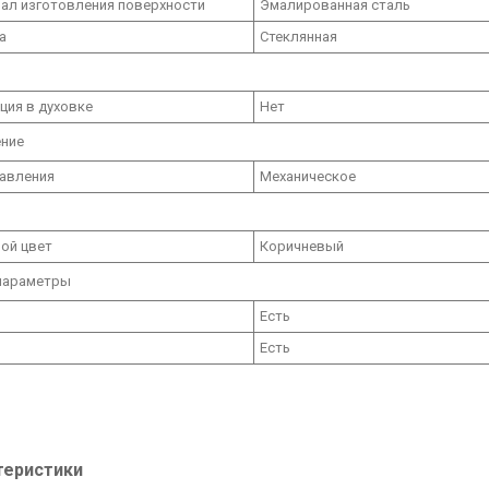
ал изготовления поверхности
Эмалированная сталь
а
Стеклянная
ция в духовке
Нет
ение
равления
Механическое
ой цвет
Коричневый
параметры
Есть
Есть
теристики