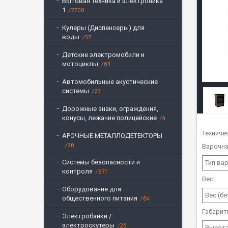
Бытовая техника и электроника
1
2700
Кулеры (Диспенсеры) для
воды
57
Детские электромобили и
мотоциклы
63
Автомобильные акустические
системы
23
Дорожные знаки, ограждения,
конусы, лежачие полицейские
4
Техниче
АРОЧНЫЕ МЕТАЛЛОДЕТЕКТОРЫ
36
Варочна
Системы безопасности и
Тип ва
контроля
871
Вес
Оборудование для
Вес (бе
общественного питания
64
Габари
Электробайки /
электроскутеры
26
Высота