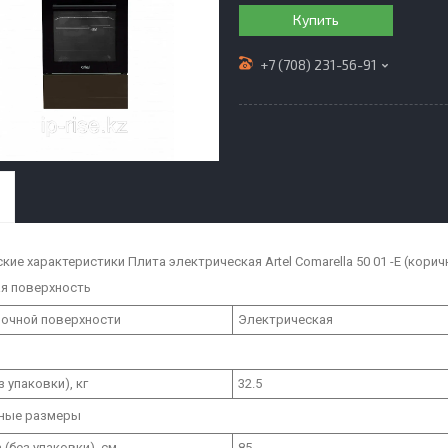
Купить
+7 (708) 231-56-91
ские характеристики Плита электрическая Artel Comarella 50 01 -E (кори
я поверхность
рочной поверхности
Электрическая
з упаковки), кг
32.5
тные размеры
 (без упаковки), см
85