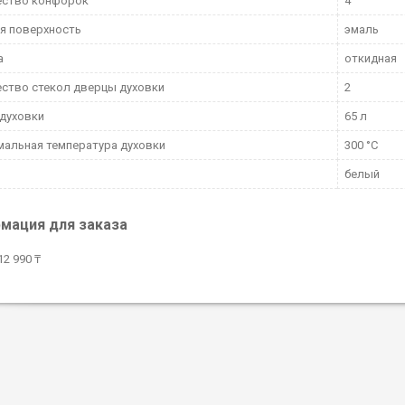
ество конфорок
4
я поверхность
эмаль
а
откидная
ство стекол дверцы духовки
2
духовки
65 л
альная температура духовки
300 °С
белый
мация для заказа
2 990 ₸