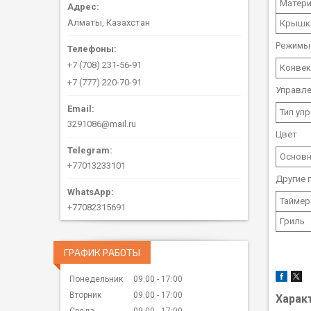
Матери
Алматы, Казахстан
Крышк
Режимы
+7 (708) 231-56-91
Конвек
+7 (777) 220-70-91
Управл
Тип уп
3291086@mail.ru
Цвет
Основн
+77013233101
Другие 
Таймер
+77082315691
Гриль
ГРАФИК РАБОТЫ
Понедельник
09:00
17:00
Вторник
09:00
17:00
Харак
Среда
09:00
17:00