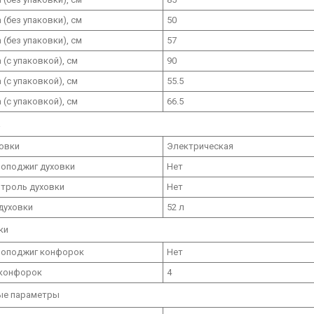
 (без упаковки), см
50
 (без упаковки), см
57
 (с упаковкой), см
90
 (с упаковкой), см
55.5
 (с упаковкой), см
66.5
а
ховки
Электрическая
оподжиг духовки
Нет
нтроль духовки
Нет
духовки
52 л
ки
оподжиг конфорок
Нет
конфорок
4
ые параметры