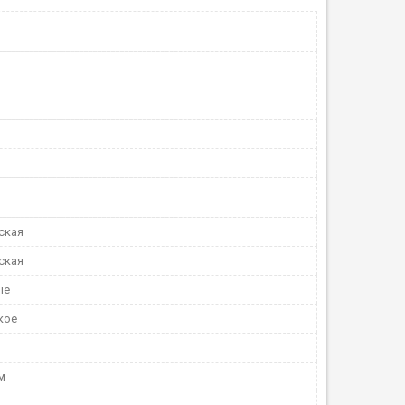
ская
ская
ые
кое
м