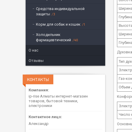
Ширина
Средства индивидуальной
защиты
3
Глубина
Корм для собак и кошек
1
Высота
Ширина
Холодильник
фармацевтический
40
Глубина
О нас
Духовк
Отзывы
Тип ду
Электр
Газ-ко
КОНТАКТЫ
Объем 
ip-rise Алматы интернет-магазин
Конфор
товаров, бытовой техники,
электроники
Электр
Число 
Александр
Основн