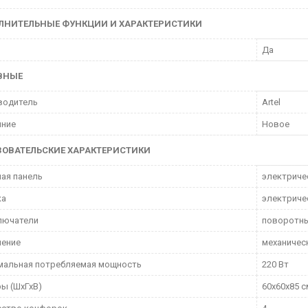
ЛНИТЕЛЬНЫЕ ФУНКЦИИ И ХАРАКТЕРИСТИКИ
р
Да
ВНЫЕ
водитель
Artel
яние
Новое
ЗОВАТЕЛЬСКИЕ ХАРАКТЕРИСТИКИ
ая панель
электриче
ка
электриче
лючатели
поворотн
ление
механичес
мальная потребляемая мощность
220 Вт
ы (ШхГхВ)
60х60х85 с