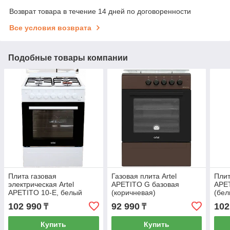
Возврат товара в течение 14 дней по договоренности
Все условия возврата
Подобные товары компании
Плита газовая
Газовая плита Artel
Плит
электрическая Artel
APETITO G базовая
APET
APETITO 10-E, белый
(коричневая)
(бел
102 990
92 990
102
₸
₸
Купить
Купить