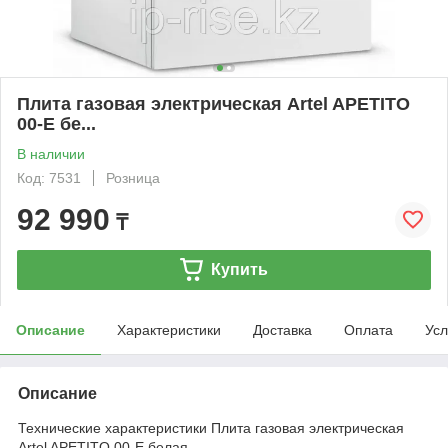
Плита газовая электрическая Artel APETITO
00-E бе...
В наличии
Код: 7531
Розница
92 990
₸
Купить
Описание
Характеристики
Доставка
Оплата
Усл
Описание
Технические характеристики Плита газовая электрическая
Artel APETITO 00-E белая