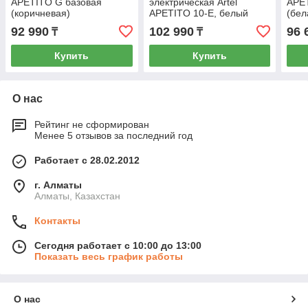
APETITO G базовая
электрическая Artel
APE
(коричневая)
APETITO 10-E, белый
(бел
92 990
102 990
96 
₸
₸
Купить
Купить
О нас
Рейтинг не сформирован
Менее 5 отзывов за последний год
Работает с 28.02.2012
г. Алматы
Алматы, Казахстан
Контакты
Сегодня работает с 10:00 до 13:00
Показать весь график работы
О нас