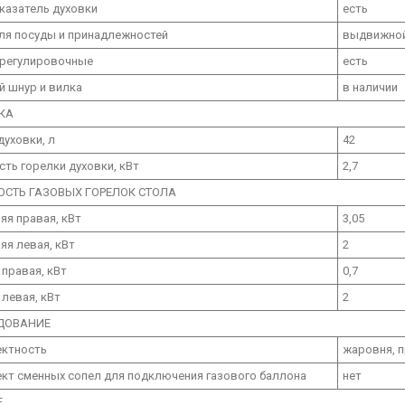
казатель духовки
есть
ля посуды и принадлежностей
выдвижно
 регулировочные
есть
й шнур и вилка
в наличии
КА
духовки, л
42
ть горелки духовки, кВт
2,7
СТЬ ГАЗОВЫХ ГОРЕЛОК СТОЛА
яя правая, кВт
3,05
яя левая, кВт
2
 правая, кВт
0,7
 левая, кВт
2
ДОВАНИЕ
ектность
жаровня, п
кт сменных сопел для подключения газового баллона
нет
Е