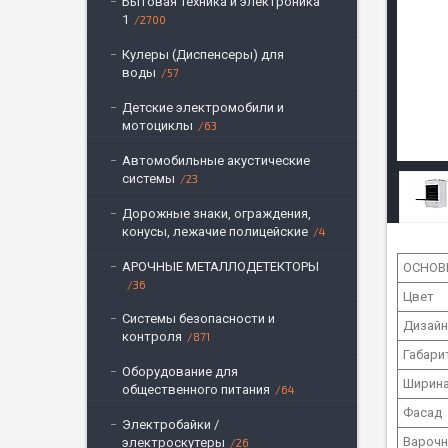
Бытовая техника и электроника
1
2700
Кулеры (Диспенсеры) для
воды
57
Детские электромобили и
мотоциклы
63
Автомобильные акустические
системы
23
Дорожные знаки, ограждения,
конусы, лежачие полицейские
4
АРОЧНЫЕ МЕТАЛЛОДЕТЕКТОРЫ
ОСНОВ
36
Цвет
Системы безопасности и
Дизай
контроля
871
Габари
Оборудование для
Ширина
общественного питания
64
Фасад
Электробайки /
Варочн
электроскутеры
26