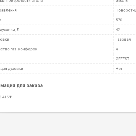
ал поверхности стола
Эмаль
равления
Поворотн
а
570
духовки, Л.
42
ховки
Газовая
ство газ. конфорок
4
GEFEST
ция духовки
Нет
мация для заказа
 415 ₸