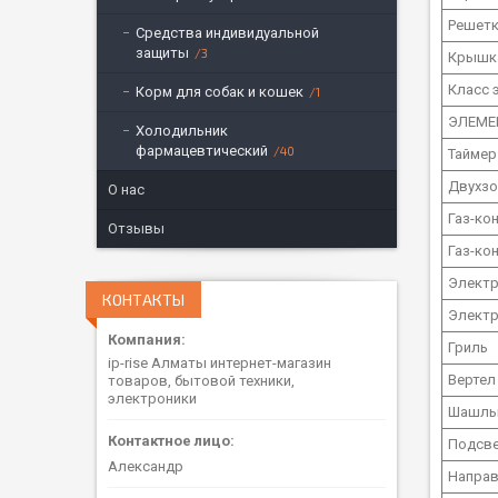
Решетк
Средства индивидуальной
защиты
3
Крышк
Класс 
Корм для собак и кошек
1
ЭЛЕМЕ
Холодильник
фармацевтический
40
Тайме
Двухзо
О нас
Газ-ко
Отзывы
Газ-ко
Электр
КОНТАКТЫ
Электр
Гриль
ip-rise Алматы интернет-магазин
Вертел
товаров, бытовой техники,
электроники
Шашлы
Подсве
Александр
Напра