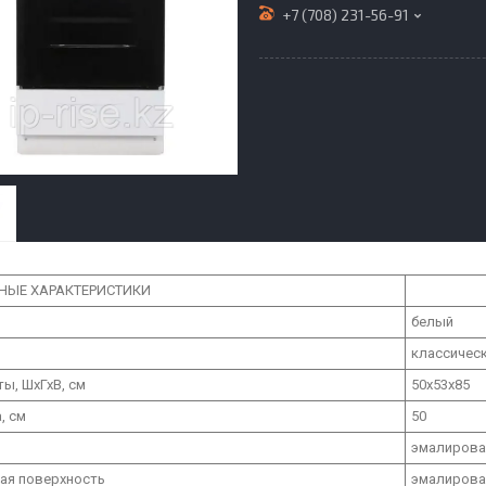
+7 (708) 231-56-91
НЫЕ ХАРАКТЕРИСТИКИ
белый
н
классичес
ты, ШхГхВ, см
50x53x85
, см
50
эмалиров
ая поверхность
эмалирова