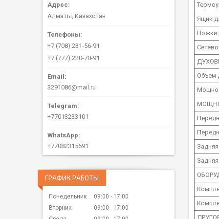
Термоу
Алматы, Казахстан
Ящик д
Ножки
+7 (708) 231-56-91
Сетево
+7 (777) 220-70-91
ДУХОВ
Объем 
3291086@mail.ru
Мощнос
МОЩНО
+77013233101
Передн
Передн
+77082315691
Задняя
Задняя
ОБОРУ
ГРАФИК РАБОТЫ
Компл
Понедельник
09:00
17:00
Компле
Вторник
09:00
17:00
ДРУГО
Среда
09:00
17:00