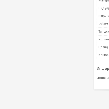
Матери
Вид уп
Ширин
Объем 
Тип ду
Количе
Бренд
Конвек
Инфор
Цена:
98