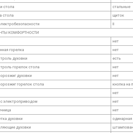
и стола
стальные
а стола
щиток
электробезопасности
II
НТЫ КОМФОРТНОСТИ
р
нет
нная горелка
нет
нтроль духовки
есть
нтроль горелок стола
нет
орозжиг духовки
нет
орозжиг горелок стола
кнопка на 
нет
 с электроприводом
нет
чница
нет
тка духовки
одинарная
вляющие духовки
штампова