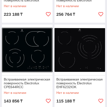
поверхность Electrolux
поверхность Electrolux
EHF96547SW
EHH56240IK
Нет в наличии
Нет в наличии
223 188
256 764
₸
₸
Встраиваемая электрическая
Встраиваемая электрическая
поверхность Electrolux
поверхность Electrolux
CPE644RCC
EHF6232IOK
Нет в наличии
Нет в наличии
143 856
115 188
₸
₸