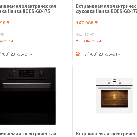
аиваемая электрическая
Встраиваемая электричес
вка Hansa BOES-60475
духовка Hansa BOES-6847
90 ₸
167 988 ₸
395
10197
наличии
Нет в наличии
(708) 231-56-91
+7 (708) 231-56-91
аиваемая электрическая
Встраиваемая электричес