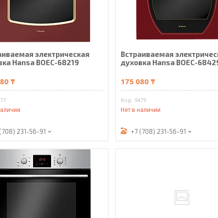
аиваемая электрическая
Встраиваемая электричес
вка Hansa BOEC-68219
духовка Hansa BOEC-6842
80 ₸
175 080 ₸
477
9479
наличии
Нет в наличии
(708) 231-56-91
+7 (708) 231-56-91