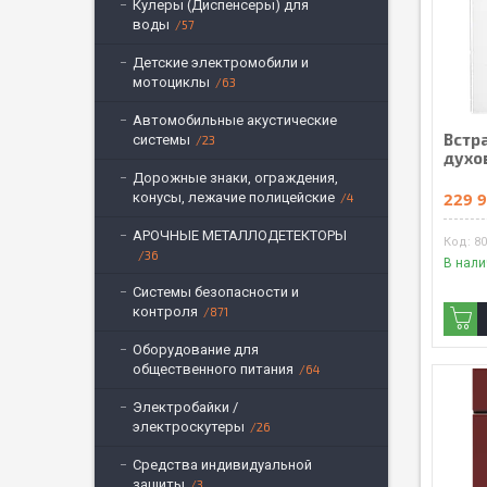
Кулеры (Диспенсеры) для
воды
57
Детские электромобили и
мотоциклы
63
Автомобильные акустические
Встр
системы
23
духо
Дорожные знаки, ограждения,
229 9
конусы, лежачие полицейские
4
АРОЧНЫЕ МЕТАЛЛОДЕТЕКТОРЫ
8
36
В нал
Системы безопасности и
контроля
871
Оборудование для
общественного питания
64
Электробайки /
электроскутеры
26
Средства индивидуальной
защиты
3