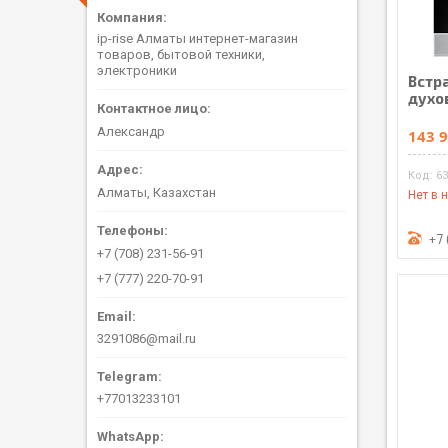
ip-rise Алматы интернет-магазин
товаров, бытовой техники,
электроники
Встр
духо
Александр
143 9
6
Алматы, Казахстан
Нет в 
+7 
+7 (708) 231-56-91
+7 (777) 220-70-91
3291086@mail.ru
+77013233101