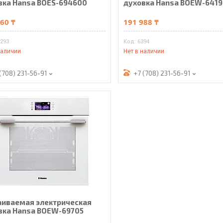
вка Hansa BOES-694600
духовка Hansa BOEW-641
60 ₸
191 988 ₸
1293
6394
наличии
Нет в наличии
(708) 231-56-91
+7 (708) 231-56-91
аиваемая электрическая
вка Hansa BOEW-69705