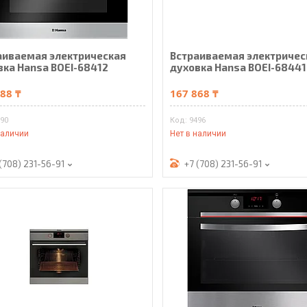
аиваемая электрическая
Встраиваемая электричес
вка Hansa BOEI-68412
духовка Hansa BOEI-68441
88 ₸
167 868 ₸
390
9496
наличии
Нет в наличии
(708) 231-56-91
+7 (708) 231-56-91