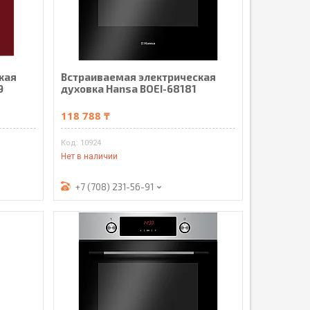
кая
Встраиваемая электрическая
9
духовка Hansa BOEI-68181
118 788 ₸
10924
Нет в наличии
+7 (708) 231-56-91