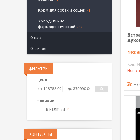
Корм для собак и кошек
1
Холодильник
фармацевтический
40
Встр
О нас
духо
Отзывы
193 6
9
ФИЛЬТРЫ
Нет в 
Цена
+7 
Наличие
В наличии
1
КОНТАКТЫ