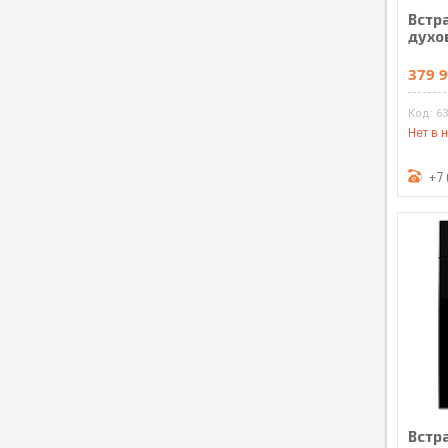
Встр
духо
379 9
6
Нет в 
+7 
Встр