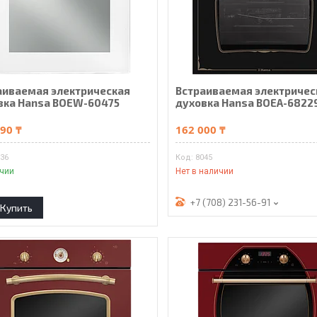
аиваемая электрическая
Встраиваемая электричес
вка Hansa BOEW-60475
духовка Hansa BOEA-6822
90 ₸
162 000 ₸
036
8045
ичии
Нет в наличии
+7 (708) 231-56-91
Купить