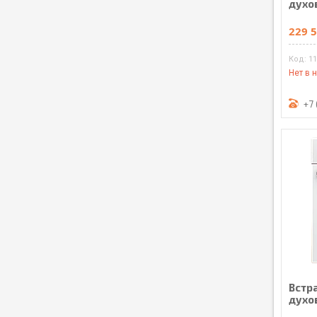
духо
229 5
1
Нет в 
+7 
Встр
духо