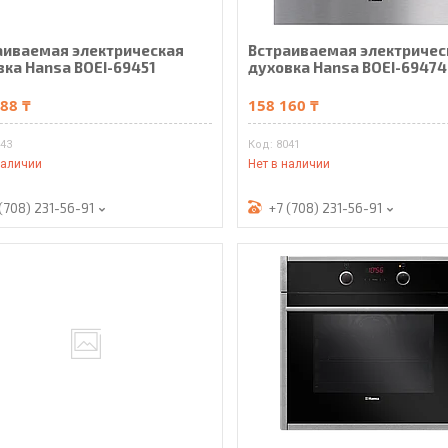
аиваемая электрическая
Встраиваемая электричес
вка Hansa BOEI-69451
духовка Hansa BOEI-69474
88 ₸
158 160 ₸
043
8041
наличии
Нет в наличии
(708) 231-56-91
+7 (708) 231-56-91