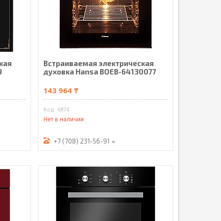
кая
Встраиваемая электрическая
9
духовка Hansa BOEB-64130077
143 964 ₸
6874
Нет в наличии
+7 (708) 231-56-91