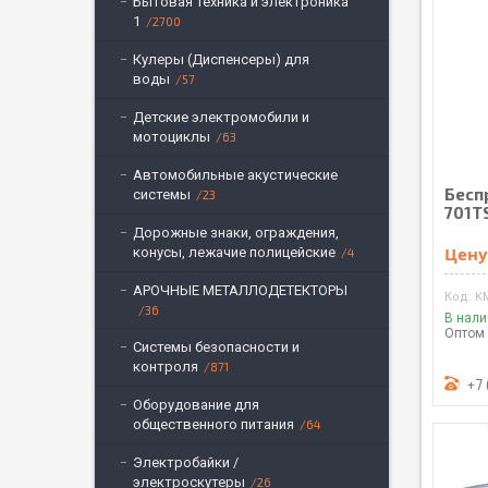
Бытовая техника и электроника
1
2700
Кулеры (Диспенсеры) для
воды
57
Детские электромобили и
мотоциклы
63
Автомобильные акустические
Бесп
системы
23
701T
Дорожные знаки, ограждения,
Цену
конусы, лежачие полицейские
4
АРОЧНЫЕ МЕТАЛЛОДЕТЕКТОРЫ
K
36
В нал
Оптом 
Системы безопасности и
контроля
871
+7 
Оборудование для
общественного питания
64
Электробайки /
электроскутеры
26