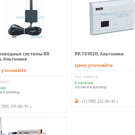
роводные системы RR
RR 701R20, Альтоника
S, Альтоника
Цену уточняйте
 уточняйте
KMА2518
MА2517
В наличии
Оптом и в розницу
ичии
и в розницу
+7 (708) 231-56-91
(708) 231-56-91