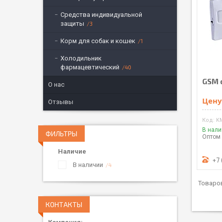
Средства индивидуальной
защиты
3
Корм для собак и кошек
1
Холодильник
фармацевтический
40
GSM 
О нас
Цену
Отзывы
K
В нал
ФИЛЬТРЫ
Оптом 
Наличие
+7 
В наличии
4
КОНТАКТЫ