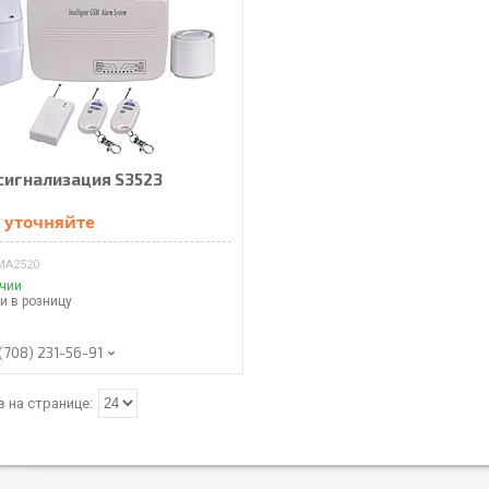
сигнализация S3523
 уточняйте
MА2520
ичии
и в розницу
(708) 231-56-91